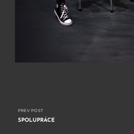
Navigace
PREV POST
PREVIOUS
pro
POST
SPOLUPRÁCE
příspěvek